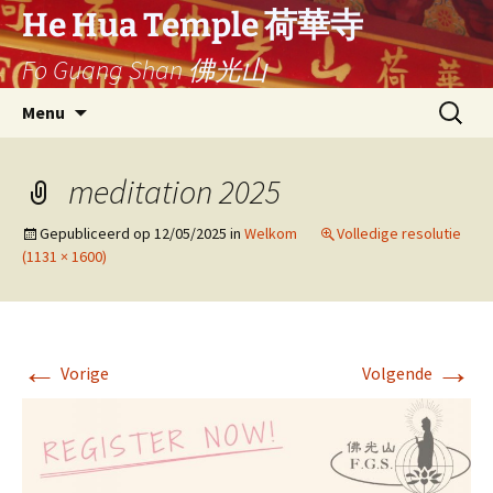
Ga
He Hua Temple 荷華寺
naar
Fo Guang Shan 佛光山
de
inhoud
Search
Menu
for:
meditation 2025
Gepubliceerd op
12/05/2025
in
Welkom
Volledige resolutie
(1131 × 1600)
←
→
Vorige
Volgende