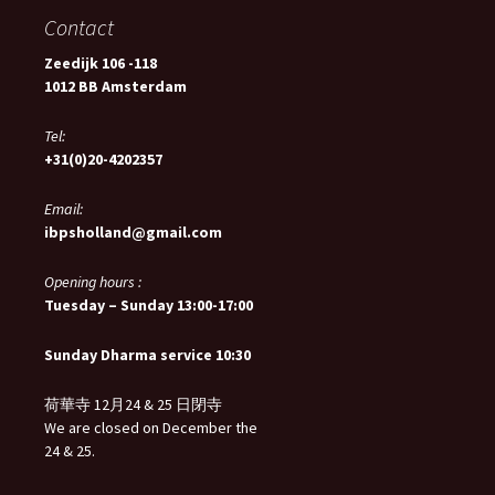
Contact
Zeedijk 106 -118
1012 BB Amsterdam
Tel:
+31(0)20-4202357
Email:
ibpsholland@gmail.com
Opening hours :
Tuesday – Sunday 13:00-17:00
Sunday Dharma service 10:30
荷華寺 12月24 & 25 日閉寺
We are closed on December the
24 & 25.