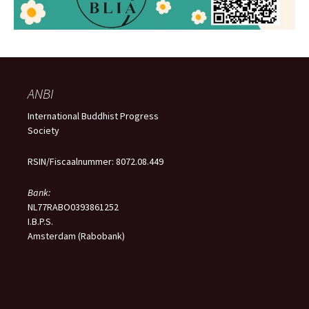
ANBI
International Buddhist Progress
Society
RSIN/Fiscaalnummer: 8072.08.449
Bank:
NL77RABO0393861252
I.B.P.S.
Amsterdam (Rabobank)