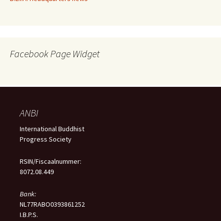
Facebook Page Widget
ANBI
International Buddhist
Progress Society
RSIN/Fiscaalnummer:
8072.08.449
Bank:
NL77RABO0393861252
I.B.P.S.