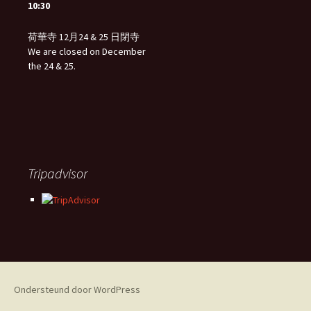
10:30
荷華寺 12月24 & 25 日閉寺
We are closed on December
the 24 & 25.
Tripadvisor
Ondersteund door WordPress