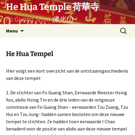
Ga
He Hua Temple 荷華寺
naar
Fo Guang Shan 佛光山
de
inhoud
Search
Menu
for:
He Hua Tempel
Hier volgt een kort overzicht van de ontstaansgeschiedenis
van deze tempel:
1. De stichter van Fo Guang Shan, Eerwaarde Meester Hsing
Yun, abdis Hsing Tin en de drie leden van de religieuze
commissie van Fo Guang Shan – eerwaarden Tzu Zuang, Tzu
Hui en Tzu Jung- hadden samen besloten om deze nieuwe
tempel te stichten. Ze hadden toen eerwaarde I Chao
benaderd voor de positie van abdis aan deze nieuwe tempel