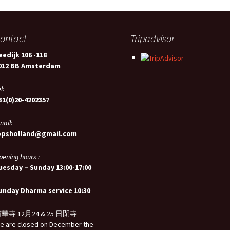
ontact
Tripadvisor
eedijk 106 -118
012 BB Amsterdam
l:
31(0)20-4202357
mail:
bpsholland@gmail.com
pening hours :
uesday – Sunday 13:00-17:00
unday Dharma service 10:30
華寺 12月24 & 25 日閉寺
e are closed on December the