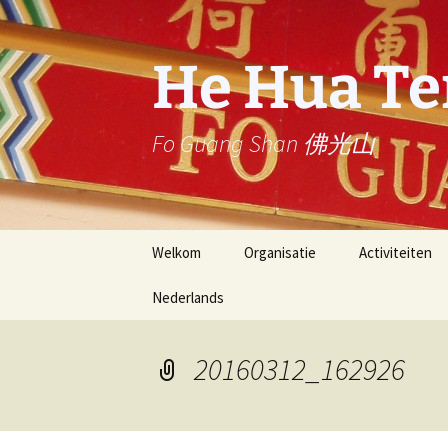
Ga
naar
de
He Hua T
inhoud
Fo Guang Shan 佛光山
Welkom
Organisatie
Activiteiten
Nederlands
Stichter: Eerwaarde
Dienst
Meester Hsing Yun
Nederlands
News Letter (
He Hua Tempel
activities)
20160312_162926
English
Buddha’s Light
星雲大師一筆字
International Association
stroke calligr
Master Hsing 