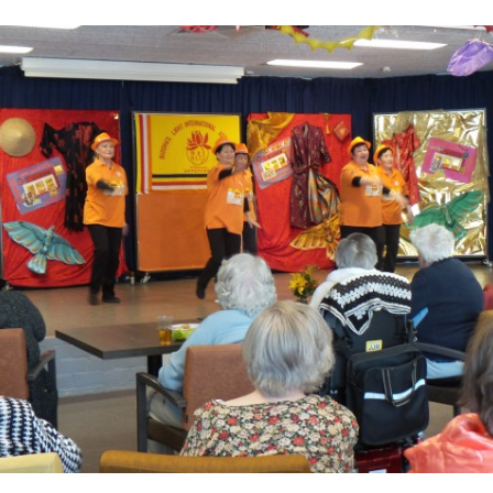
International Association
Young Adult Division