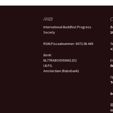
ANBI
C
International Buddhist Progress
Z
Society
1
RSIN/Fiscaalnummer: 8072.08.449
Te
+
Bank:
NL77RABO0393861252
E
I.B.P.S.
i
Amsterdam (Rabobank)
O
T
S
荷
W