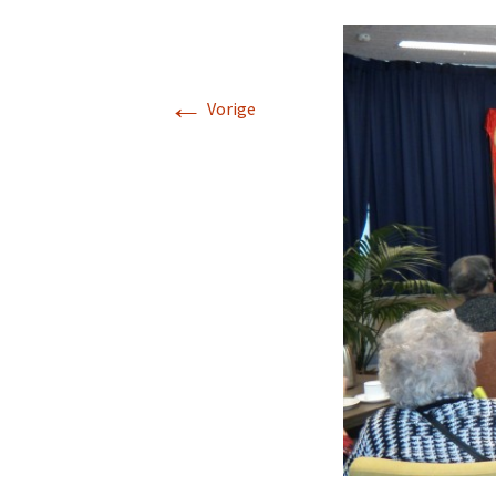
Links gerelateerd aan He
Hua Tempel
←
Vorige