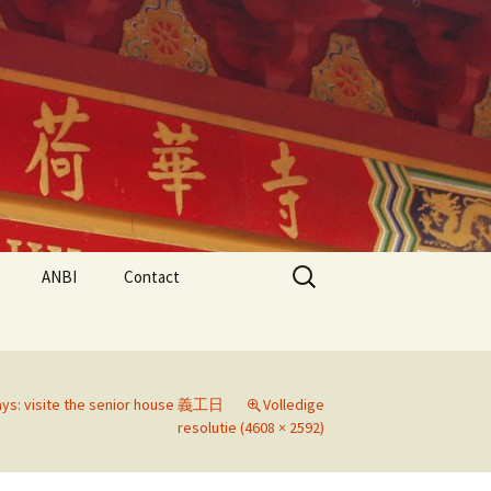
Search
ANBI
Contact
for:
ays: visite the senior house 義工日
Volledige
resolutie (4608 × 2592)