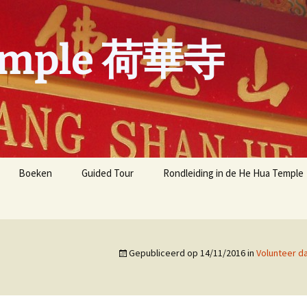
emple 荷華寺
Boeken
Guided Tour
Rondleiding in de He Hua Temple
Meest gestelde vragen
Meest gestelde vragen
over de He Hua Tempel
recent
Gepubliceerd op
14/11/2016
in
Volunteer d
展 one-
B.L.I.A Y.A.D. Amsterdam
aphy by
Yun
Buddha’s Light