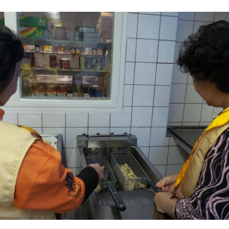
International Association
Young Adult Division