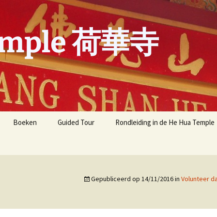
emple 荷華寺
Boeken
Guided Tour
Rondleiding in de He Hua Temple
Meest gestelde vragen
Meest gestelde vragen
over de He Hua Tempel
recent
Gepubliceerd op
14/11/2016
in
Volunteer d
展 one-
B.L.I.A Y.A.D. Amsterdam
aphy by
Yun
Buddha’s Light