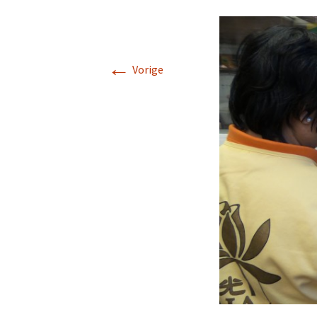
Links gerelateerd aan He
Hua Tempel
←
Vorige