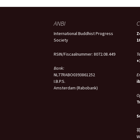
ANBI
C
International Buddhist Progress
Z
Society
1
RSIN/Fiscaalnummer: 8072.08.449
Te
+
Bank:
NL77RABO0393861252
E
I.B.P.S.
i
Amsterdam (Rabobank)
O
T
S
荷
W