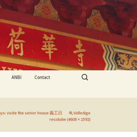
Search
ANBI
Contact
for:
ays: visite the senior house 義工日
Volledige
resolutie (4608 × 2592)