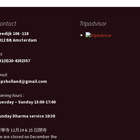
ontact
Tripadvisor
eedijk 106 -118
012 BB Amsterdam
l:
31(0)20-4202357
mail:
bpsholland@gmail.com
pening hours :
uesday – Sunday 13:00-17:00
unday Dharma service 10:30
華寺 12月24 & 25 日閉寺
e are closed on December the