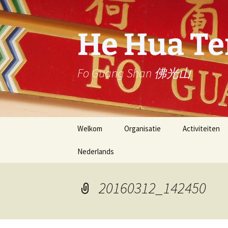
Ga
naar
de
He Hua T
inhoud
Fo Guang Shan 佛光山
Welkom
Organisatie
Activiteiten
Nederlands
Stichter: Eerwaarde
Dienst
Meester Hsing Yun
Nederlands
News Letter (
He Hua Tempel
activities)
20160312_142450
English
Buddha’s Light
星雲大師一筆字
International Association
stroke calligr
Master Hsing 