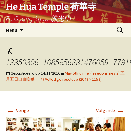
Ga
He Hua Temple 荷華寺
naar
Fo Guang Shan 佛光山
de
inhoud
Search
Menu
for:
13350306_1085856881476059_7791
Gepubliceerd op
14/11/2016
in
May 5th dinner(freedom meals) 五
月五日自由晚餐
Volledige resolutie (2048 × 1152)
←
→
Vorige
Volgende