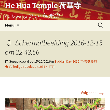
Ga
He Hua Temple 荷華寺
naar
Fo Guang Shan 佛光山
de
inhoud
Search
Menu
for:
Schermafbeelding 2016-12-15
om 22.43.56
Gepubliceerd op
15/12/2016
in
Buddah Day 2016 年佛誕慶典
Volledige resolutie (1038 × 473)
→
Volgende