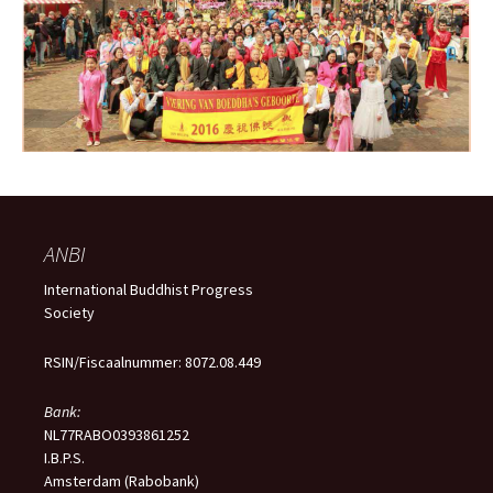
ANBI
International Buddhist Progress
Society
RSIN/Fiscaalnummer: 8072.08.449
Bank:
NL77RABO0393861252
I.B.P.S.
Amsterdam (Rabobank)