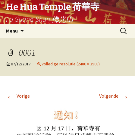
Ga
He Hua Temple 荷華寺
naar
Fo Guang Shan 佛光山
de
inhoud
Search
Menu
for:
0001
07/12/2017
Volledige resolutie (2480 × 3508)
←
→
Vorige
Volgende