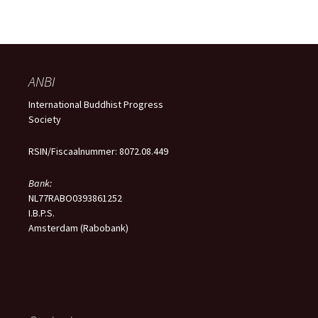
ANBI
International Buddhist Progress
Society
RSIN/Fiscaalnummer: 8072.08.449
Bank:
NL77RABO0393861252
I.B.P.S.
Amsterdam (Rabobank)