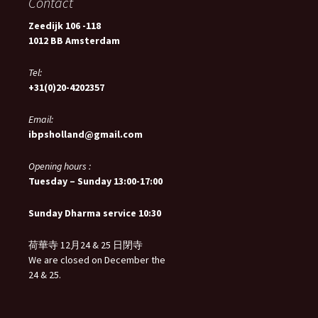
Contact
Zeedijk 106 -118
1012 BB Amsterdam
Tel:
+31(0)20-4202357
Email:
ibpsholland@gmail.com
Opening hours :
Tuesday – Sunday 13:00-17:00
Sunday Dharma service 10:30
荷華寺 12月24 & 25 日閉寺
We are closed on December the
24 & 25.